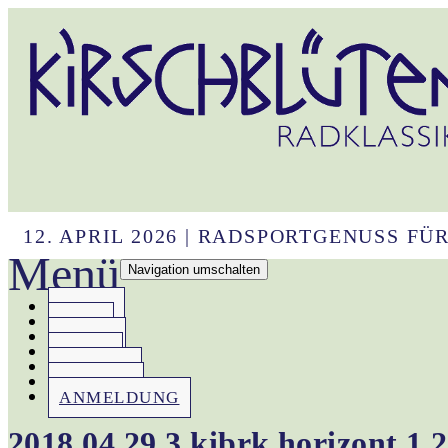
12. APRIL 2026 | RADSPORTGENUSS F
Menü
Navigation umschalten
HOME
IDEE
INFOS
NEWS
REGION
REGELN
ANMELDUNG
2018.04.29.3.kibrk.horizont.1.