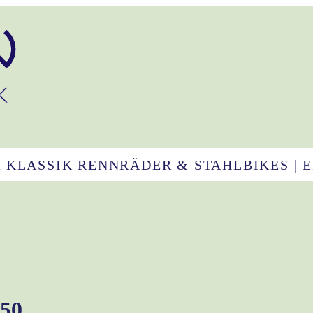
ÜR KLASSIK RENNRÄDER & STAHLBIKES | 
250