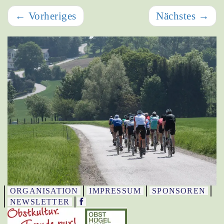
←
Vorheriges
Nächstes
→
ORGANISATION
IMPRESSUM
SPONSOREN
NEWSLETTER