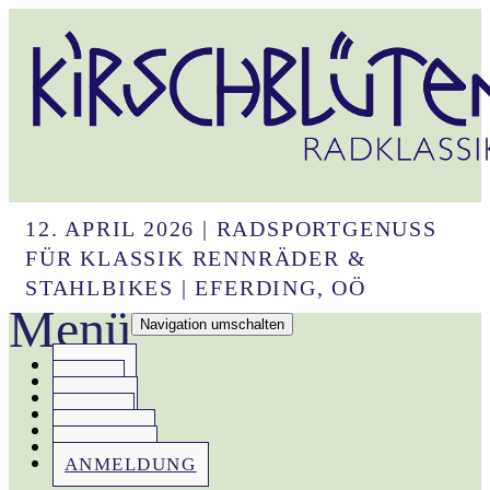
12. APRIL 2026 | RADSPORTGENUSS
FÜR KLASSIK RENNRÄDER &
STAHLBIKES | EFERDING, OÖ
Menü
Navigation umschalten
HOME
IDEE
INFOS
NEWS
REGION
REGELN
ANMELDUNG