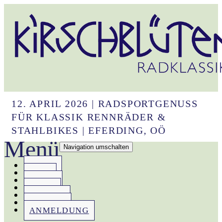
12. APRIL 2026 | RADSPORTGENUSS
FÜR KLASSIK RENNRÄDER &
STAHLBIKES | EFERDING, OÖ
Menü
Navigation umschalten
HOME
IDEE
INFOS
NEWS
REGION
REGELN
ANMELDUNG